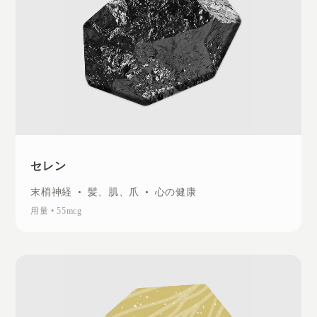
セレン
末梢神経
•
髪、肌、爪
•
心の健康
用量
•
55mcg