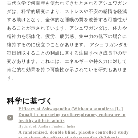
古代医学で何百年も使われてきたとされるアシュワガン
ダは、科学的研究により、ストレスや不安の感情を軽減
する助けとなり、全体的な睡眠の質を改善する可能性が
あることが示されています。アシュワガンダは、体力や
精神力を弱体化、疲労、疲労感、集中力の低下の場合に
維持するのに役立つことがあります。 アシュワガンダを
毎日摂取することの利点に関する注目すべき成長中の研
究があります。これには、エネルギーや持久力に対して
肯定的な効果を持つ可能性が示されている研究もありま
す。
科学に基づく
Efficacy of Ashwagandha (Withania somnifera [L.]
Dunal) in improving cardiorespiratory endurance in
healthy athletic adults
Hyderabad, Andhra Pradesh, India
A randomized, double blind, placebo controlled study