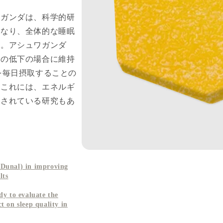
ワガンダは、科学的研
となり、全体的な睡眠
す。アシュワガンダ
力の低下の場合に維持
を毎日摂取することの
。これには、エネルギ
示されている研究もあ
 Dunal) in improving
lts
dy to evaluate the
t on sleep quality in