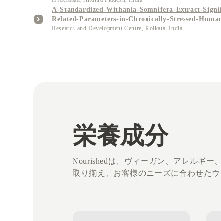
Hyderabad, Andhra Pradesh, India
A-Standardized-Withania-Somnifera-Extract-Signif
Related-Parameters-in-Chronically-Stressed-Huma
Research and Development Centre, Kolkata, India
栄養成分
Nourishedは、ヴィーガン、アレ
取り揃え、お客様のニーズに合わせたウ