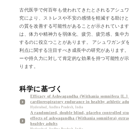
古代医学で何百年も使われてきたとされるアシュ
究により、ストレスや不安の感情を軽減する助け
の質を改善する可能性があることが示されていま
は、体力や精神力を弱体化、疲労、疲労感、集中
するのに役立つことがあります。 アシュワガンダ
利点に関する注目すべき成長中の研究があります
ーや持久力に対して肯定的な効果を持つ可能性が
ります。
科学に基づく
Efficacy of Ashwagandha (Withania somnifera [L.]
cardiorespiratory endurance in healthy athletic adu
Hyderabad, Andhra Pradesh, India
A randomized, double blind, placebo controlled stu
effects of ashwagandha (Withania somnifera) extrac
healthy adults