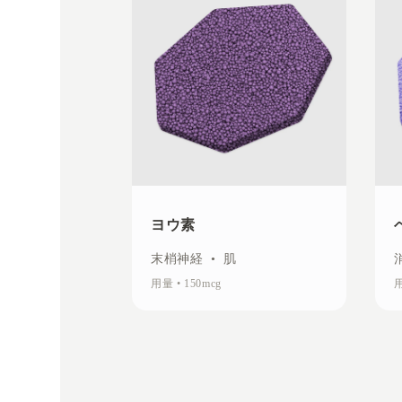
ヨウ素
末梢神経
•
肌
用量
•
150mcg