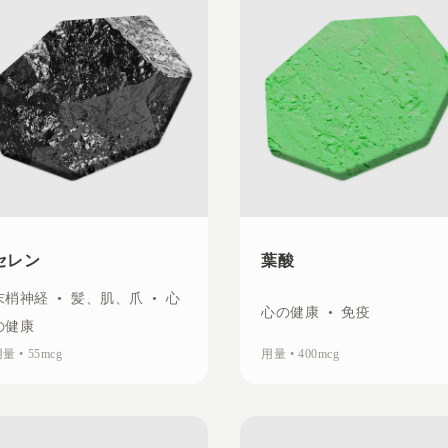
セレン
葉酸
末梢神経
•
髪、肌、爪
•
心
心の健康
•
免疫
の健康
用量
•
55mcg
用量
•
400mcg