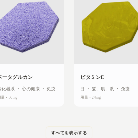
ベータグルカン
ビタミンE
消化器系
•
心の健康
•
免疫
目
•
髪、肌、爪
•
免疫
用量
•
50mg
用量
•
24mg
すべてを表示する