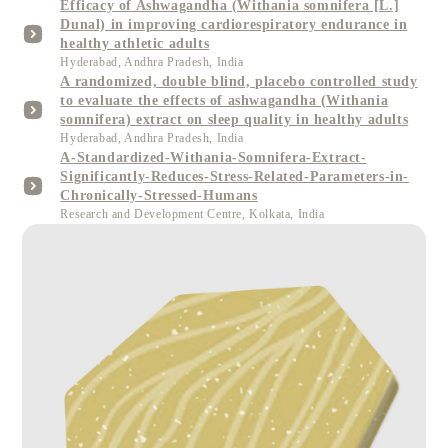
Efficacy of Ashwagandha (Withania somnifera [L.]
Dunal) in improving cardiorespiratory endurance in
healthy athletic adults
Hyderabad, Andhra Pradesh, India
A randomized, double blind, placebo controlled study
to evaluate the effects of ashwagandha (Withania
somnifera) extract on sleep quality in healthy adults
Hyderabad, Andhra Pradesh, India
A-Standardized-Withania-Somnifera-Extract-
Significantly-Reduces-Stress-Related-Parameters-in-
Chronically-Stressed-Humans
Research and Development Centre, Kolkata, India