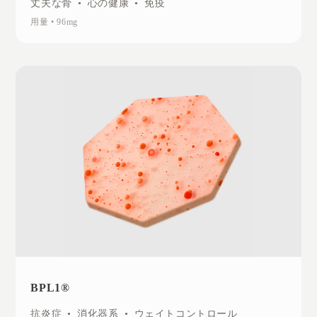
丈夫な骨
•
心の健康
•
免疫
用量
•
96mg
BPL1®
抗炎症
•
消化器系
•
ウェイトコントロール