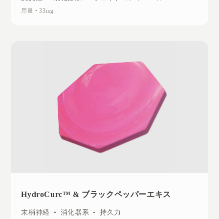
用量
•
33mg
HydroCurc™ & ブラックペッパーエキス
末梢神経
•
消化器系
•
持久力