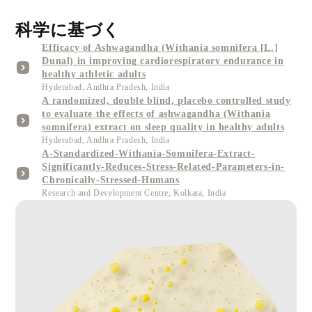
科学に基づく
Efficacy of Ashwagandha (Withania somnifera [L.]
Dunal) in improving cardiorespiratory endurance in
healthy athletic adults
Hyderabad, Andhra Pradesh, India
A randomized, double blind, placebo controlled study
to evaluate the effects of ashwagandha (Withania
somnifera) extract on sleep quality in healthy adults
Hyderabad, Andhra Pradesh, India
A-Standardized-Withania-Somnifera-Extract-
Significantly-Reduces-Stress-Related-Parameters-in-
Chronically-Stressed-Humans
Research and Development Centre, Kolkata, India