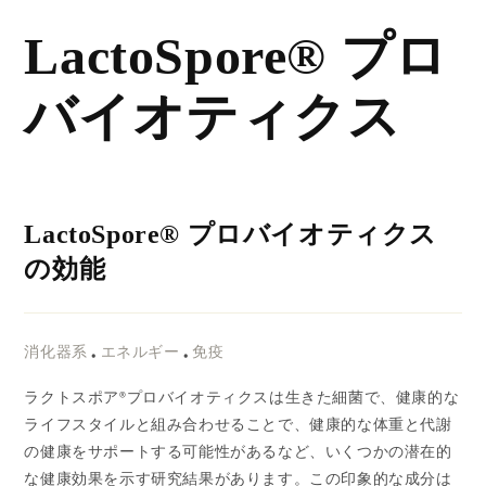
コンテ
ンツに
LactoSpore® プロ
進む
バイオティクス
LactoSpore® プロバイオティクス
の効能
消化器系
•
エネルギー
•
免疫
ラクトスポア®プロバイオティクスは生きた細菌で、健康的な
ライフスタイルと組み合わせることで、健康的な体重と代謝
の健康をサポートする可能性があるなど、いくつかの潜在的
な健康効果を示す研究結果があります。この印象的な成分は