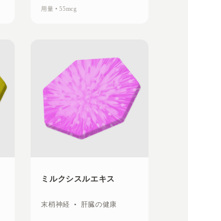
用量
•
55mcg
ミルクシスルエキス
末梢神経
•
肝臓の健康