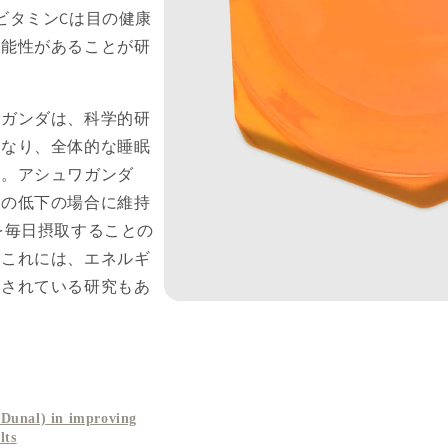
ビタミンCは目の健康
可能性があることが研
ワガンダは、科学的研
となり、全体的な睡眠
す。アシュワガンダ
力の低下の場合に維持
を毎日摂取することの
。これには、エネルギ
示されている研究もあ
 Dunal) in improving
lts