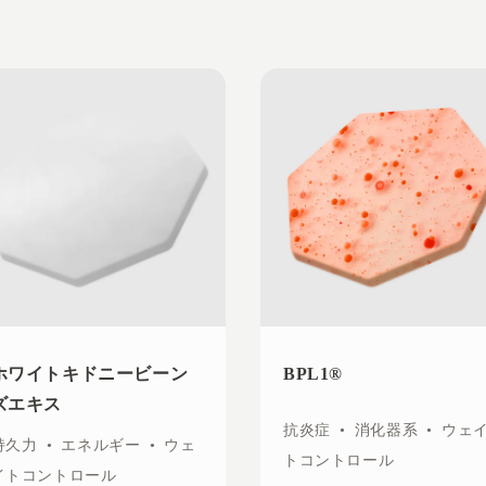
ホワイトキドニービーン
BPL1®
ズエキス
抗炎症
•
消化器系
•
ウェ
持久力
•
エネルギー
•
ウェ
トコントロール
イトコントロール