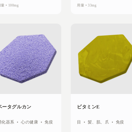
用量
•
100mg
用量
•
33mg
ベータグルカン
ビタミンE
消化器系
•
心の健康
•
免疫
目
•
髪、肌、爪
•
免疫