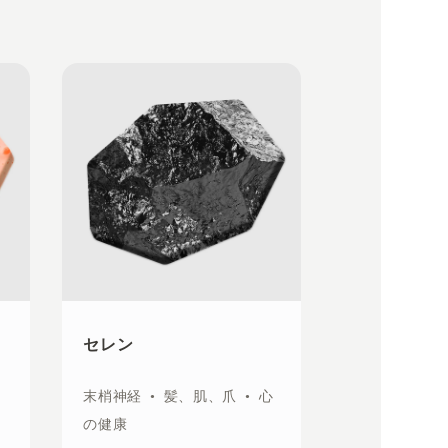
セレン
イ
末梢神経
•
髪、肌、爪
•
心
の健康