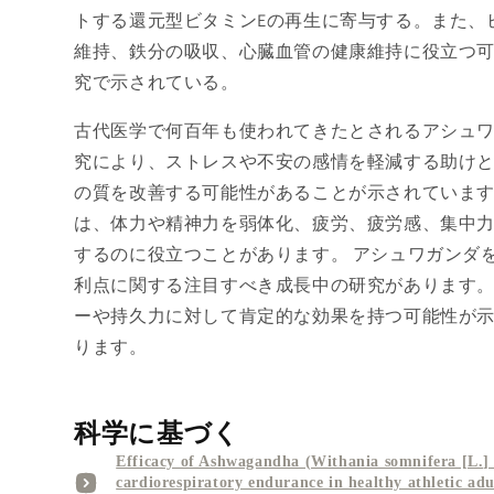
トする還元型ビタミンEの再生に寄与する。また、
維持、鉄分の吸収、心臓血管の健康維持に役立つ
究で示されている。
古代医学で何百年も使われてきたとされるアシュ
究により、ストレスや不安の感情を軽減する助け
の質を改善する可能性があることが示されていま
は、体力や精神力を弱体化、疲労、疲労感、集中
するのに役立つことがあります。 アシュワガンダ
利点に関する注目すべき成長中の研究があります
ーや持久力に対して肯定的な効果を持つ可能性が
ります。
科学に基づく
Efficacy of Ashwagandha (Withania somnifera [L.]
cardiorespiratory endurance in healthy athletic adu