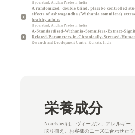
Hyderabad, Andhra Pradesh, India
A randomized, double blind, placebo controlled stu
effects of ashwagandha (Withania somnifera) extrac
healthy adults
Hyderabad, Andhra Pradesh, India
A-Standardized-Withania-Somnifera-Extract-Signif
Related-Parameters-in-Chronically-Stressed-Huma
Research and Development Centre, Kolkata, India
栄養成分
Nourishedは、ヴィーガン、アレ
取り揃え、お客様のニーズに合わせたウ